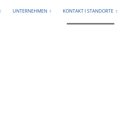
UNTERNEHMEN
KONTAKT l STANDORTE
0711 / 40 77 658