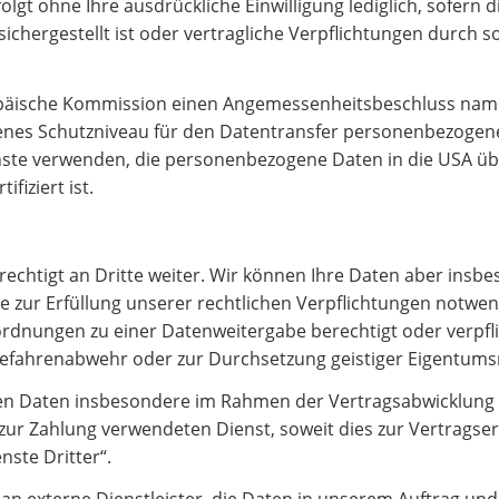
olgt ohne Ihre ausdrückliche Einwilligung lediglich, sofern d
sichergestellt ist oder vertragliche Verpflichtungen durch
opäische Kommission einen Angemessenheitsbeschluss name
nes Schutzniveau für den Datentransfer personenbezogene
te verwenden, die personenbezogene Daten in die USA überm
iziert ist.
htigt an Dritte weiter. Wir können Ihre Daten aber insbes
 zur Erfüllung unserer rechtlichen Verpflichtungen notwend
dnungen zu einer Datenweitergabe berechtigt oder verpfli
 Gefahrenabwehr oder zur Durchsetzung geistiger Eigentums
 Daten insbesondere im Rahmen der Vertragsabwicklung an 
 Zahlung verwendeten Dienst, soweit dies zur Vertragserfül
nste Dritter“.
n externe Dienstleister, die Daten in unserem Auftrag un