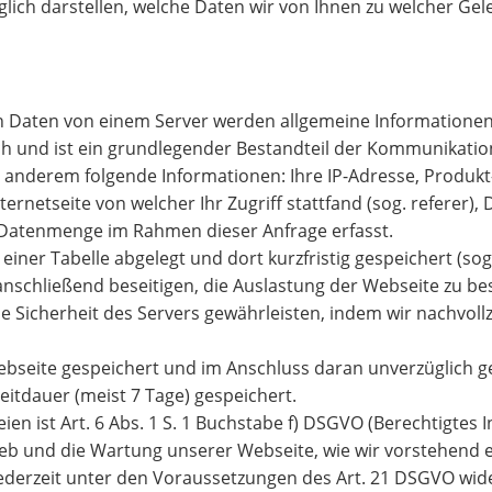
ich darstellen, welche Daten wir von Ihnen zu welcher Ge
on Daten von einem Server werden allgemeine Informationen
ch und ist ein grundlegender Bestandteil der Kommunikatio
anderem folgende Informationen: Ihre IP-Adresse, Produk
ternetseite von welcher Ihr Zugriff stattfand (sog. referer)
Datenmenge im Rahmen dieser Anfrage erfasst.
einer Tabelle abgelegt und dort kurzfristig gespeichert (sog
anschließend beseitigen, die Auslastung der Webseite zu b
icherheit des Servers gewährleisten, indem wir nachvollzi
 Webseite gespeichert und im Anschluss daran unverzüglich 
itdauer (meist 7 Tage) gespeichert.
en ist Art. 6 Abs. 1 S. 1 Buchstabe f) DSGVO (Berechtigtes 
rieb und die Wartung unserer Webseite, wie wir vorstehend 
ederzeit unter den Voraussetzungen des Art. 21 DSGVO wide