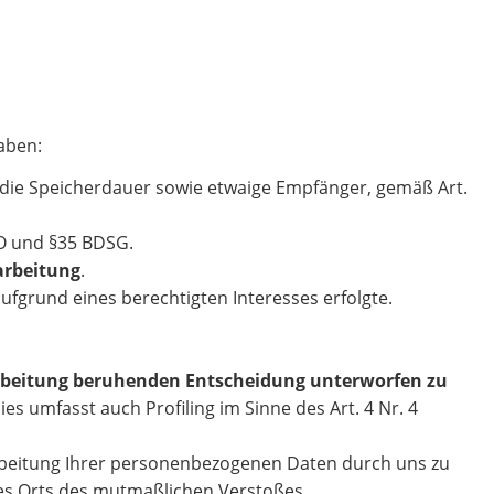
aben:
 die Speicherdauer sowie etwaige Empfänger, gemäß Art.
VO und §35 BDSG.
arbeitung
.
fgrund eines berechtigten Interesses erfolgte.
rarbeitung beruhenden Entscheidung unterworfen zu
ies umfasst auch Profiling im Sinne des Art. 4 Nr. 4
beitung Ihrer personenbezogenen Daten durch uns zu
des Orts des mutmaßlichen Verstoßes.