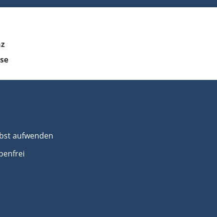
nz
se
elbst aufwenden
benfrei