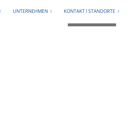
UNTERNEHMEN
KONTAKT l STANDORTE
0711 / 40 77 658